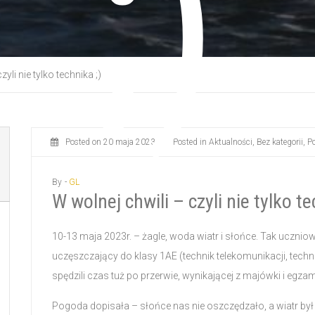
;)
yli nie tylko technika ;)
Posted on
20 maja 2023
/
Posted in
Aktualności
,
Bez kategorii
,
P
By -
GL
W wolnej chwili – czyli nie tylko te
10-13 maja 2023r. – żagle, woda wiatr i słońce. Tak uczn
uczęszczający do klasy 1AE (technik telekomunikacji, tech
spędzili czas tuż po przerwie, wynikającej z majówki i egz
Pogoda dopisała – słońce nas nie oszczędzało, a wiatr był 