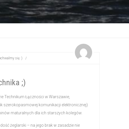
ochwalmy się :)
/
chnika ;)
iowie Technikum Łączności w Warszawie,
nik szerokopasmowej komunikacji elektronicznej)
aminów maturalnych dla ich starszych kolegów.
dość żeglarski – na jego brak w zasadzie nie