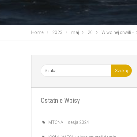
Home
2023
maj
20
W wolnej chwili – cz
Ostatnie Wpisy
MTCNA – sesja 2024