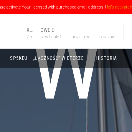
ase activate Your licensed with purchased email address. !
let's activate
W
XLIV OOWEiE
7 miejsce w finale Olimpiady dla naszego ucznia
SP5KEU – „ŁĄCZNOŚĆ” W ETERZE
HISTORIA