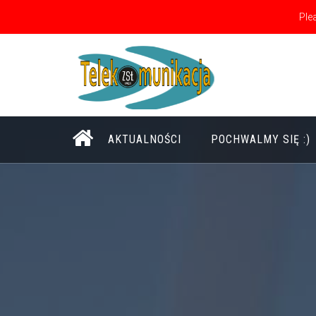
Ple
Uczymy Na Sprzęcie, Nie Na Zdjęciach ;)
AKTUALNOŚCI
POCHWALMY SIĘ :)