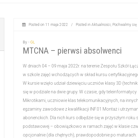
Posted on
11 maja 2022
/
Posted in
Aktualności
,
Pochwalmy się 
By -
GL
MTCNA – pierwsi absolwenci
W dniach 04 – 09 maja 2022r. na terenie Zespołu Szkół Łą
w szkole zajęć wchodzących w skład kursu certyfikacyjnego
W kursie wzięło udział dziewięciu uczniów klasy 3D (techni
się w podziale na dwie grupy. W czasie, gdy teleinformatyc
Mikrotikami, uczniowie klas telekomunikacyjnych, na innyc
egzaminy zawodowe z kwalifikacji INF.01 Montaż i utrzyma
abonenckich. Dla nich kurs odbędzie się w przyszłym roku 
podstawowej – obowiązkowo w ramach zajęć w klasie czwa
opcjonalnie (dla chętnych), prawdopodobnie po maturach.