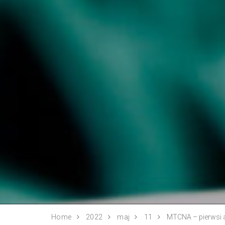
Home
2022
maj
11
MTCNA – pierwsi 