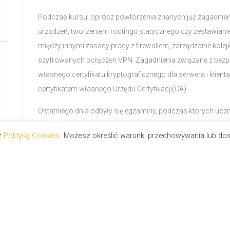
Podczas kursu, oprócz powtórzenia znanych już zagadnień
urządzeń, tworzeniem routingu statycznego czy zestawian
między innymi zasady pracy z firewallem, zarządzanie kolej
szyfrowanych połączeń VPN. Zagadnienia związane z bez
własnego certyfikatu kryptograficznego dla serwera i klien
certyfikatem własnego Urzędu Certyfikacji(CA).
Ostatniego dnia odbyły się egzaminy, podczas których uczn
wielokrotnego wyboru, przygotowany przez firmę Mikrotik.
 z
Polityką Cookies
. Możesz określić warunki przechowywania lub do
ogólnych zasad funkcjonowania sieci IP, jak również konkre
wykorzystywanych w urządzeniach producenta. Limit punkt
Wszyscy uczestnicy zdali test, uzyskując certyfikat MTCNA
najlepszy wynik: 96%
najsłabszy wynik: 67%
średni wynik: 81,3%