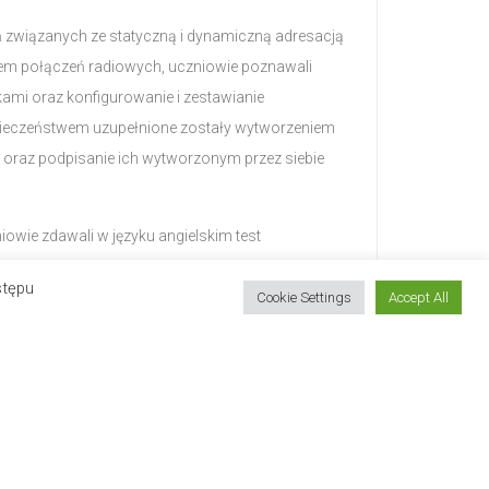
 związanych ze statyczną i dynamiczną adresacją
iem połączeń radiowych, uczniowie poznawali
kami oraz konfigurowanie i zestawianie
pieczeństwem uzupełnione zostały wytworzeniem
ta oraz podpisanie ich wytworzonym przez siebie
iowie zdawali w języku angielskim test
 Zagadnienia zawarte w teście dotyczyły zarówno
stępu
tnych rozwiązań i zasad konfiguracji
Cookie Settings
Accept All
ów niezbędnych do zaliczenia wynosił 60%.
. Wyników również nie musimy się wstydzić: