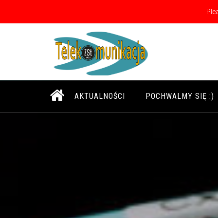
Ple
Uczymy Na Sprzęcie, Nie Na Zdjęciach ;)
AKTUALNOŚCI
POCHWALMY SIĘ :)