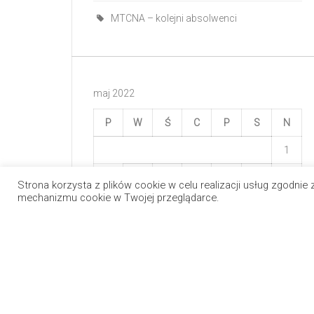
MTCNA – kolejni absolwenci
maj 2022
P
W
Ś
C
P
S
N
1
2
3
4
5
6
7
8
Strona korzysta z plików cookie w celu realizacji usług zgodnie
mechanizmu cookie w Twojej przeglądarce.
9
10
11
12
13
14
15
16
17
18
19
20
21
22
23
24
25
26
27
28
29
30
31
« gru
maj »