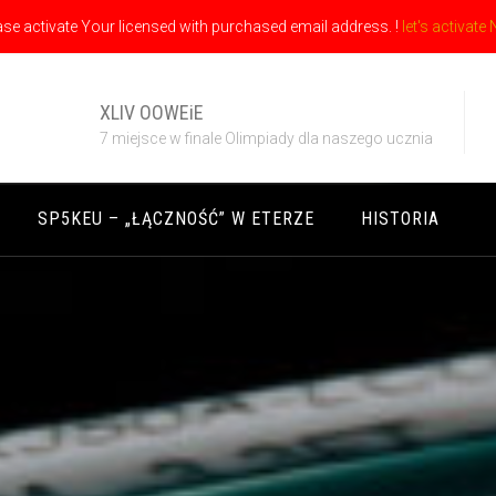
ase activate Your licensed with purchased email address. !
let's activate
XLIV OOWEiE
7 miejsce w finale Olimpiady dla naszego ucznia
SP5KEU – „ŁĄCZNOŚĆ” W ETERZE
HISTORIA