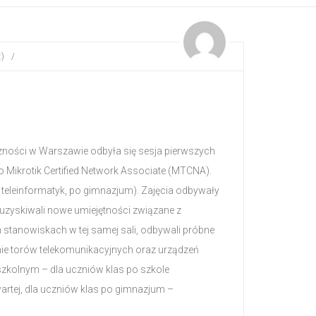
:)
/
czności w Warszawie odbyła się sesja pierwszych
 Mikrotik Certified Network Associate (MTCNA).
k teleinformatyk, po gimnazjum). Zajęcia odbywały
y uzyskiwali nowe umiejętności związane z
h stanowiskach w tej samej sali, odbywali próbne
nie torów telekomunikacyjnych oraz urządzeń
szkolnym – dla uczniów klas po szkole
rtej, dla uczniów klas po gimnazjum –