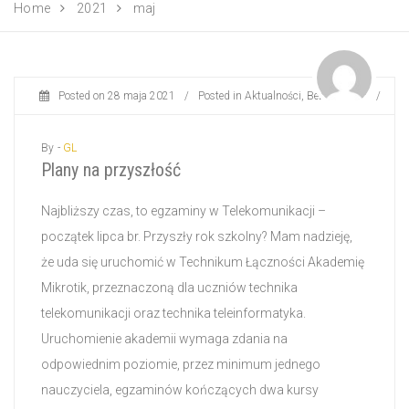
Home
2021
maj
Posted on
28 maja 2021
/
Posted in
Aktualności
,
Bez kategorii
/
By -
GL
Plany na przyszłość
Najbliższy czas, to egzaminy w Telekomunikacji –
początek lipca br. Przyszły rok szkolny? Mam nadzieję,
że uda się uruchomić w Technikum Łączności Akademię
Mikrotik, przeznaczoną dla uczniów technika
telekomunikacji oraz technika teleinformatyka.
Uruchomienie akademii wymaga zdania na
odpowiednim poziomie, przez minimum jednego
nauczyciela, egzaminów kończących dwa kursy