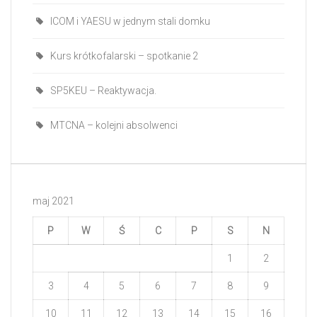
ICOM i YAESU w jednym stali domku
Kurs krótkofalarski – spotkanie 2
SP5KEU – Reaktywacja.
MTCNA – kolejni absolwenci
maj 2021
P
W
Ś
C
P
S
N
1
2
3
4
5
6
7
8
9
10
11
12
13
14
15
16