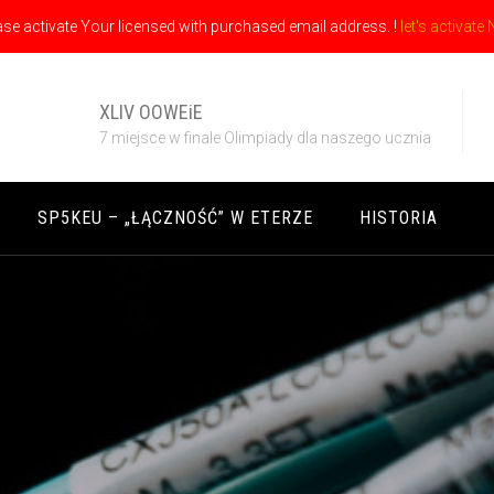
ase activate Your licensed with purchased email address. !
let's activate
XLIV OOWEiE
7 miejsce w finale Olimpiady dla naszego ucznia
SP5KEU – „ŁĄCZNOŚĆ” W ETERZE
HISTORIA