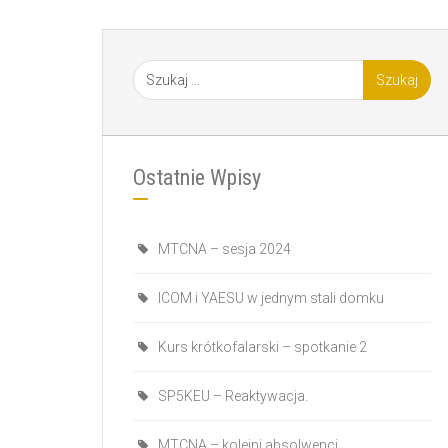
Ostatnie Wpisy
MTCNA – sesja 2024
ICOM i YAESU w jednym stali domku
Kurs krótkofalarski – spotkanie 2
SP5KEU – Reaktywacja.
MTCNA – kolejni absolwenci