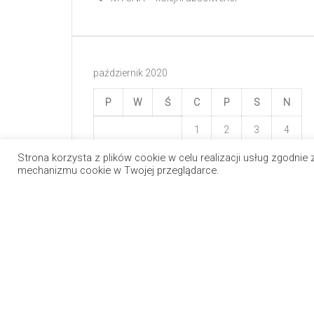
październik 2020
P
W
Ś
C
P
S
N
1
2
3
4
Strona korzysta z plików cookie w celu realizacji usług zgodnie
5
6
7
8
9
10
11
mechanizmu cookie w Twojej przeglądarce.
12
13
14
15
16
17
18
19
20
21
22
23
24
25
26
27
28
29
30
31
« mar
sty »