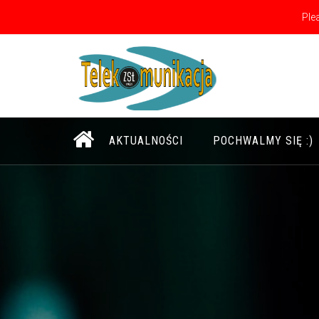
Ple
Uczymy Na Sprzęcie, Nie Na Zdjęciach ;)
AKTUALNOŚCI
POCHWALMY SIĘ :)