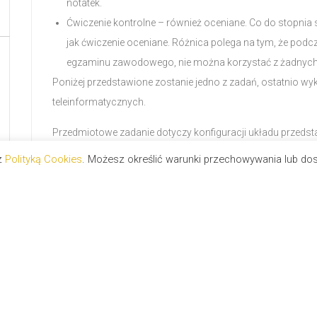
notatek.
Ćwiczenie kontrolne – również oceniane. Co do stopni
jak ćwiczenie oceniane. Różnica polega na tym, że podc
egzaminu zawodowego, nie można korzystać z żadnych p
Poniżej przedstawione zostanie jedno z zadań, ostatnio w
teleinformatycznych.
Przedmiotowe zadanie dotyczy konfiguracji układu przed
 z
Polityką Cookies
. Możesz określić warunki przechowywania lub do