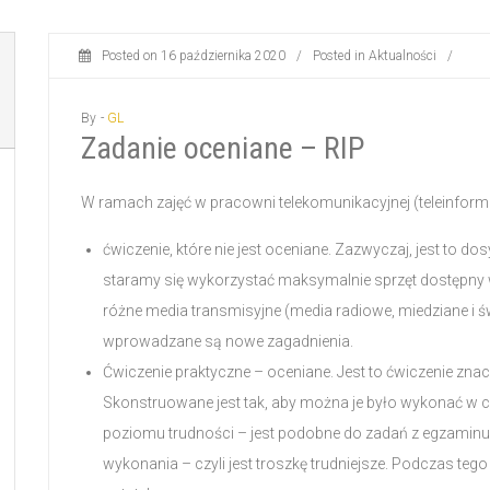
Posted on
16 października 2020
/
Posted in
Aktualności
/
By -
GL
Zadanie oceniane – RIP
W ramach zajęć w pracowni telekomunikacyjnej (teleinforma
ćwiczenie, które nie jest oceniane. Zazwyczaj, jest to 
staramy się wykorzystać maksymalnie sprzęt dostępny 
różne media transmisyjne (media radiowe, miedziane i 
wprowadzane są nowe zagadnienia.
Ćwiczenie praktyczne – oceniane. Jest to ćwiczenie zna
Skonstruowane jest tak, aby można je było wykonać w c
poziomu trudności – jest podobne do zadań z egzamin
wykonania – czyli jest troszkę trudniejsze. Podczas te