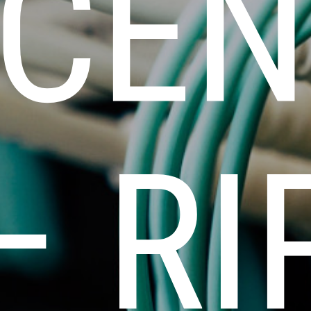
CEN
– RI