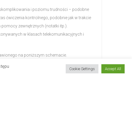
a skomplikowania i poziomu trudności – podobne
zas ćwiczenia kontrolnego, podobnie jak w trakcie
omocy zewnętrznych (notatki itp.).
ykonywanych w klasach telekomunikacyjnych i
stawionego na poniższym schemacie.
stępu
Cookie Settings
Accept All